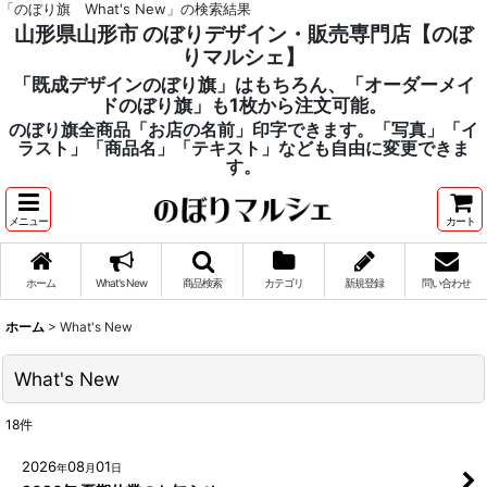
「のぼり旗 What's New」の検索結果
山形県山形市 のぼりデザイン・販売専門店【のぼ
りマルシェ】
「既成デザインのぼり旗」はもちろん、「オーダーメイ
ドのぼり旗」も1枚から注文可能。
のぼり旗全商品「お店の名前」印字できます。「写真」「イ
ラスト」「商品名」「テキスト」なども自由に変更できま
す。
メニュー
カート
ホーム
What's New
商品検索
カテゴリ
新規登録
問い合わせ
ホーム
>
What's New
What's New
18
件
2026
08
01
年
月
日