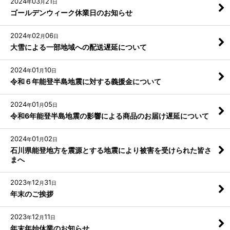
2024
03
21
年
月
日
ゴールデンウィーク休業日のお知らせ
2024
02
06
年
月
日
大雪による一部地域への配送遅延について
2024
01
10
年
月
日
令和６年能登半島地震に対する義援金について
2024
01
05
年
月
日
令和6年能登半島地震の影響による商品のお届け遅延について
2024
01
02
年
月
日
石川県能登地方を震源とする地震により被害を受けられた皆さ
まへ
2023
12
31
年
月
日
年末のご挨拶
2023
12
11
年
月
日
年末年始休業のお知らせ