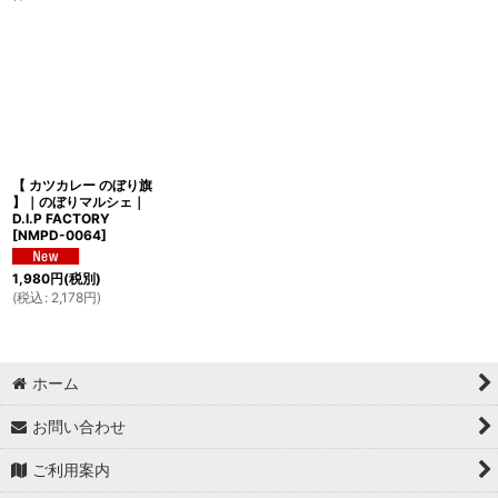
表示数
:
並び順
:
絞り込む
【 カツカレー のぼり旗
】｜のぼりマルシェ｜
D.I.P FACTORY
[
NMPD-0064
]
1,980
円
(税別)
(
税込
:
2,178
円
)
ホーム
お問い合わせ
ご利用案内