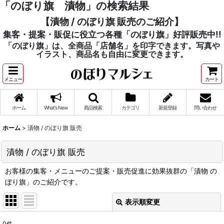
「のぼり旗 漬物」の検索結果
【漬物 / のぼり旗 販売のご紹介】
集客・提案・販促に役立つ各種「のぼり旗」好評販売中!!
「のぼり旗」は、全商品「店舗名」を印字できます。写真や
イラスト、商品名も自由に変更できます。
メニュー
カート
ホーム
What's New
商品検索
カテゴリ
新規登録
問い合わせ
ホーム
>
漬物 / のぼり旗 販売
漬物 / のぼり旗 販売
お客様の集客・メニューのご提案・販売促進に効果抜群の「漬物 の
ぼり旗」のご紹介です。
表示順変更
閉じる
0
件