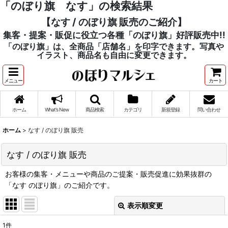
「のぼり旗 なす」の検索結果
【なす / のぼり旗 販売のご紹介】
集客・提案・販促に役立つ各種「のぼり旗」好評販売中!!
「のぼり旗」は、全商品「店舗名」を印字できます。写真や
イラスト、商品名も自由に変更できます。
メニュー
カート
ホーム
What's New
商品検索
カテゴリ
新規登録
問い合わせ
ホーム
>
なす / のぼり旗 販売
なす / のぼり旗 販売
お客様の集客・メニューや商品のご提案・販売促進に効果抜群の
「なす のぼり旗」のご紹介です。
表示順変更
閉じる
1
件