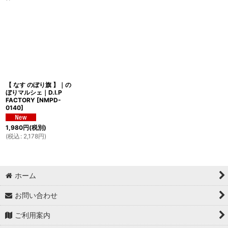
表示数
:
並び順
:
絞り込む
【 なす のぼり旗 】｜の
ぼりマルシェ｜D.I.P
FACTORY
[
NMPD-
0140
]
1,980
円
(税別)
(
税込
:
2,178
円
)
ホーム
お問い合わせ
ご利用案内