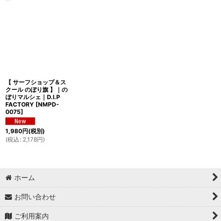
表示数
:
並び順
:
絞り込む
【 サーフショップ＆ス
クール のぼり旗 】｜の
ぼりマルシェ｜D.I.P
FACTORY
[
NMPD-
0075
]
1,980
円
(税別)
(
税込
:
2,178
円
)
ホーム
お問い合わせ
ご利用案内